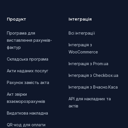
Продукт
Інтеграція
Програма для
Всі інтеграції
виставлення рахунків-
Інтеграція з
фактур
WooCommerce
Складська програма
Інтеграція з Prom.ua
Акти наданих послуг
Інтеграція з Checkbox.ua
Рахунок замість акта
Інтеграція з Вчасно.Каса
Акт звірки
API для накладних та
взаєморозрахунків
актів
Видаткова накладна
QR-код для оплати