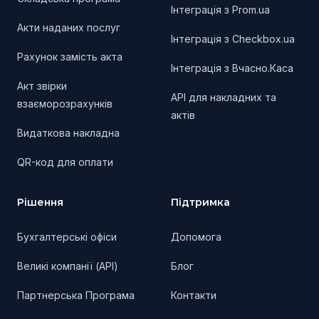
Інтеграція з Prom.ua
Акти наданих послуг
Інтеграція з Checkbox.ua
Рахунок замість акта
Інтеграція з Вчасно.Каса
Акт звірки
API для накладних та
взаєморозрахунків
актів
Видаткова накладна
QR-код для оплати
Рішення
Підтримка
Бухгалтерські офіси
Допомога
Великі компанії (API)
Блог
Партнерська Програма
Контакти