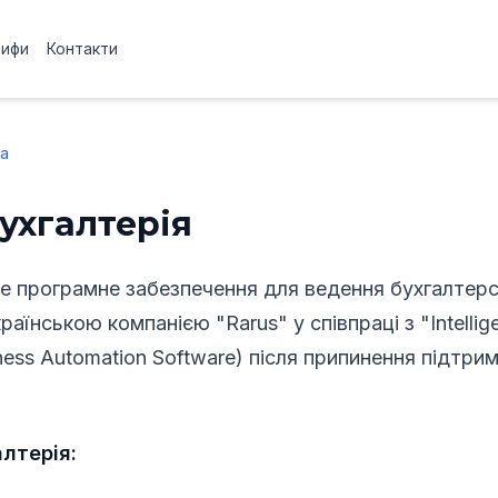
рифи
Контакти
а
ухгалтерія
 програмне забезпечення для ведення бухгалтерс
раїнською компанією "Rarus" у співпраці з "Intellig
ss Automation Software) після припинення підтримк
лтерія: