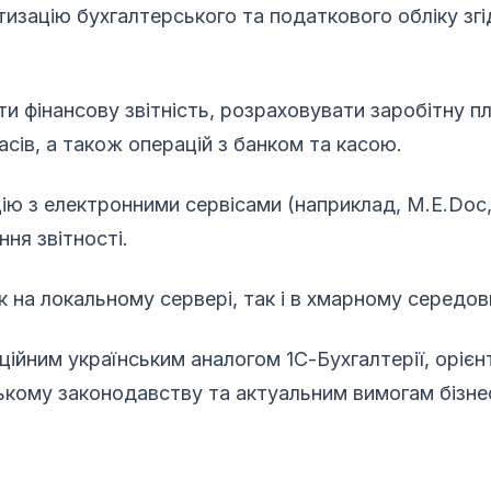
тизацію бухгалтерського та податкового обліку згі
и фінансову звітність, розраховувати заробітну пл
асів, а також операцій з банком та касою.
цію з електронними сервісами (наприклад, M.E.Doc
ня звітності.
 на локальному сервері, так і в хмарному середов
іційним українським аналогом 1С-Бухгалтерії, оріє
ському законодавству та актуальним вимогам бізне