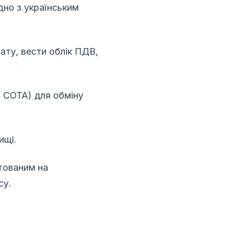
дно з українським
ату, вести облік ПДВ,
, СОТА) для обміну
ищі.
нтованим на
су.