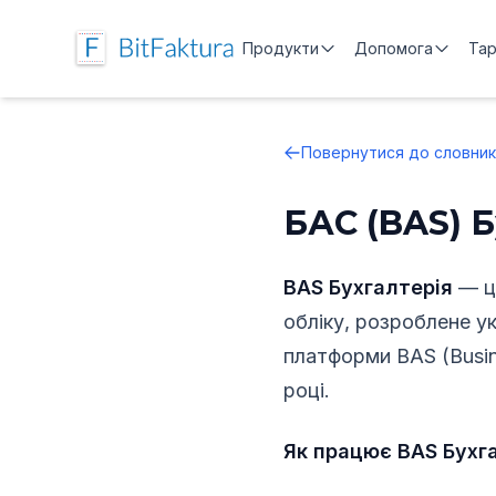
Продукти
Допомога
Та
Повернутися до словник
БАС (BAS) Б
BAS Бухгалтерія
— це
обліку, розроблене ук
платформи BAS (Busine
році.
Як працює BAS Бухга