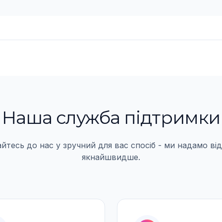
Наша служба пiдтримки
йтесь до нас у зручний для вас спосiб - ми надамо вi
якнайшвидше.