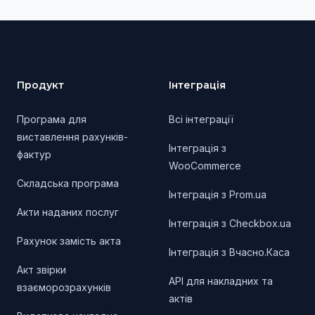
Footer
Продукт
Інтеграція
Програма для
Всі інтеграції
виставлення рахунків-
Інтеграція з
фактур
WooCommerce
Складська програма
Інтеграція з Prom.ua
Акти наданих послуг
Інтеграція з Checkbox.ua
Рахунок замість акта
Інтеграція з Вчасно.Каса
Акт звірки
API для накладних та
взаєморозрахунків
актів