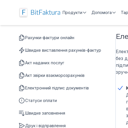
Продукти
Допомога
Та
Еле
Рахунки-фактури онлайн
Швидке виставлення рахунків-фактур
Елек
без д
Акт наданих послуг
підп
зруч
Акт звірки взаєморозрахунків
Електронний підпис документів
Статуси оплати
Швидке заповнення
Друк і відправлення