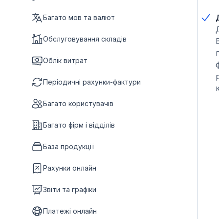
Багато мов та валют
Обслуговування складів
Облік витрат
Періодичні рахунки-фактури
Багато користувачів
Багато фірм і відділів
База продукції
Рахунки онлайн
Звіти та графіки
Платежі онлайн