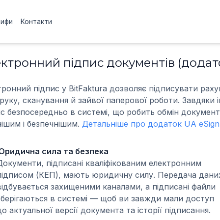
рифи
Контакти
ктронний підпис документів (додат
тронний підпис у BitFaktura дозволяє підписувати рах
руку, сканування й зайвої паперової роботи. Завдяки 
ис безпосередньо в системі, що робить обмін докумен
нішим і безпечнішим.
Детальніше про додаток UA eSign 
Юридична сила та безпека
Документи, підписані кваліфікованим електронним
підписом (КЕП), мають юридичну силу. Передача дани
відбувається захищеними каналами, а підписані файли
зберігаються в системі — щоб ви завжди мали доступ
до актуальної версії документа та історії підписання.