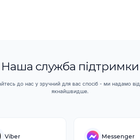
Наша служба пiдтримки
йтесь до нас у зручний для вас спосiб - ми надамо вi
якнайшвидше.
Viber
Messenger