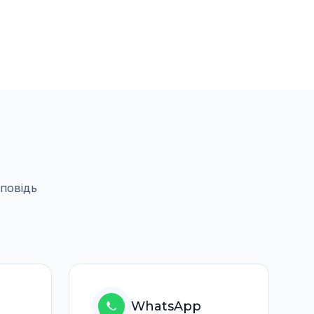
дповiдь
WhatsApp