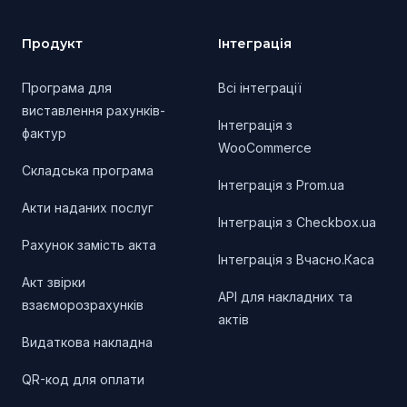
Продукт
Інтеграція
Програма для
Всі інтеграції
виставлення рахунків-
Інтеграція з
фактур
WooCommerce
Складська програма
Інтеграція з Prom.ua
Акти наданих послуг
Інтеграція з Checkbox.ua
Рахунок замість акта
Інтеграція з Вчасно.Каса
Акт звірки
API для накладних та
взаєморозрахунків
актів
Видаткова накладна
QR-код для оплати