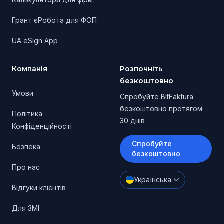
Грант єРобота для ФОП
UA eSign App
Компанія
Розпочніть
безкоштовно
Умови
Спробуйте BitFaktura
безкоштовно протягом
Політика
30 днів
Конфіденційності
Спробуйте
Безпека
безкоштовно
Про нас
Українська
Відгуки клієнтів
Для ЗМІ