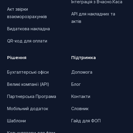
Інтеграція з Вчасно.Каса
Акт звірки
API для накладних та
взаєморозрахунків
актів
Видаткова накладна
QR-код для оплати
Рішення
Підтримка
Бухгалтерські офіси
Допомога
Великі компанії (API)
Блог
Партнерська Програма
Контакти
Мобільний додаток
Словник
Шаблони
Гайд для ФОП
Калькулятори для фірм